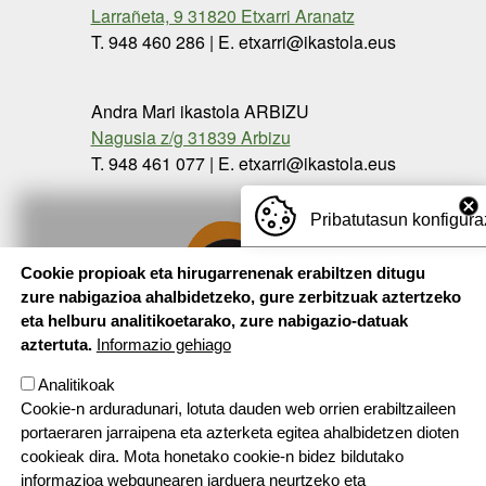
Larrañeta, 9 31820 Etxarri Aranatz
T. 948 460 286 | E. etxarri@ikastola.eus
Andra Mari ikastola ARBIZU
Nagusia z/g 31839 Arbizu
T. 948 461 077 | E. etxarri@ikastola.eus
Pribatutasun konfigura
Cookie propioak eta hirugarrenenak erabiltzen ditugu
zure nabigazioa ahalbidetzeko, gure zerbitzuak aztertzeko
eta helburu analitikoetarako, zure nabigazio-datuak
aztertuta.
Informazio gehiago
Analitikoak
Cookie-n arduradunari, lotuta dauden web orrien erabiltzaileen
portaeraren jarraipena eta azterketa egitea ahalbidetzen dioten
cookieak dira. Mota honetako cookie-n bidez bildutako
informazioa webgunearen jarduera neurtzeko eta