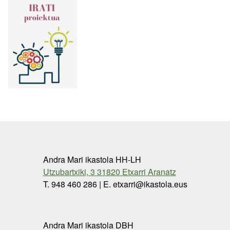
Andra Mari ikastola HH-LH
Utzubartxiki, 3 31820 Etxarri Aranatz
T. 948 460 286 | E. etxarri@ikastola.eus
Andra Mari ikastola DBH