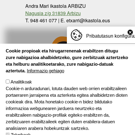
Andra Mari ikastola ARBIZU
Nagusia z/g 31839 Arbizu
T. 948 461 077 | E. etxarri@ikastola.eus
Pribatutasun konfigura
Cookie propioak eta hirugarrenenak erabiltzen ditugu
zure nabigazioa ahalbidetzeko, gure zerbitzuak aztertzeko
eta helburu analitikoetarako, zure nabigazio-datuak
aztertuta.
Informazio gehiago
Analitikoak
Cookie-n arduradunari, lotuta dauden web orrien erabiltzaileen
portaeraren jarraipena eta azterketa egitea ahalbidetzen dioten
cookieak dira. Mota honetako cookie-n bidez bildutako
informazioa webgunearen jarduera neurtzeko eta
erabiltzaileen nabigazio-profilak egiteko erabiltzen da,
zerbitzuaren erabiltzaileek egiten duten erabilera-datuen
analisiaren arabera hobekuntzak sartzeko.
Teknikoak