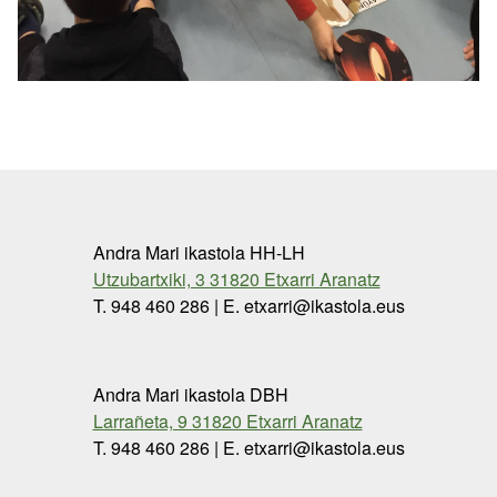
Andra Mari ikastola HH-LH
Utzubartxiki, 3 31820 Etxarri Aranatz
T. 948 460 286 | E. etxarri@ikastola.eus
Andra Mari ikastola DBH
Larrañeta, 9 31820 Etxarri Aranatz
T. 948 460 286 | E. etxarri@ikastola.eus