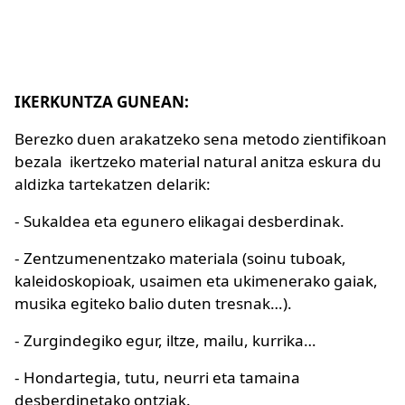
IKERKUNTZA GUNEAN:
Berezko duen arakatzeko sena metodo zientifikoan
bezala ikertzeko material natural anitza eskura du
aldizka tartekatzen delarik:
- Sukaldea eta egunero elikagai desberdinak.
- Zentzumenentzako materiala (soinu tuboak,
kaleidoskopioak, usaimen eta ukimenerako gaiak,
musika egiteko balio duten tresnak…).
- Zurgindegiko egur, iltze, mailu, kurrika…
- Hondartegia, tutu, neurri eta tamaina
desberdinetako ontziak.