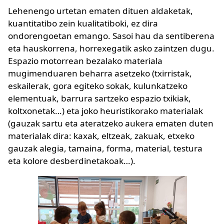
Lehenengo urtetan ematen dituen aldaketak,
kuantitatibo zein kualitatiboki, ez dira
ondorengoetan emango. Sasoi hau da sentiberena
eta hauskorrena, horrexegatik asko zaintzen dugu.
Espazio motorrean bezalako materiala
mugimenduaren beharra asetzeko (txirristak,
eskailerak, gora egiteko sokak, kulunkatzeko
elementuak, barrura sartzeko espazio txikiak,
koltxonetak…) eta joko heuristikorako materialak
(gauzak sartu eta ateratzeko aukera ematen duten
materialak dira: kaxak, eltzeak, zakuak, etxeko
gauzak alegia, tamaina, forma, material, testura
eta kolore desberdinetakoak…).