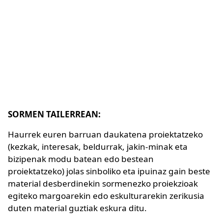
SORMEN TAILERREAN:
Haurrek euren barruan daukatena proiektatzeko
(kezkak, interesak, beldurrak, jakin-minak eta
bizipenak modu batean edo bestean
proiektatzeko) jolas sinboliko eta ipuinaz gain beste
material desberdinekin sormenezko proiekzioak
egiteko margoarekin edo eskulturarekin zerikusia
duten material guztiak eskura ditu.