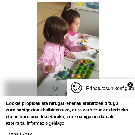
Pribatutasun konfigura
Cookie propioak eta hirugarrenenak erabiltzen ditugu
zure nabigazioa ahalbidetzeko, gure zerbitzuak aztertzeko
eta helburu analitikoetarako, zure nabigazio-datuak
aztertuta.
Informazio gehiago
Analitikoak