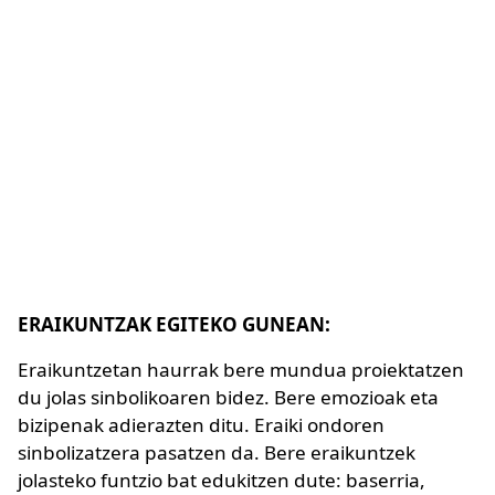
ERAIKUNTZAK EGITEKO GUNEAN:
Eraikuntzetan haurrak bere mundua proiektatzen
du jolas sinbolikoaren bidez. Bere emozioak eta
bizipenak adierazten ditu. Eraiki ondoren
sinbolizatzera pasatzen da. Bere eraikuntzek
jolasteko funtzio bat edukitzen dute: baserria,