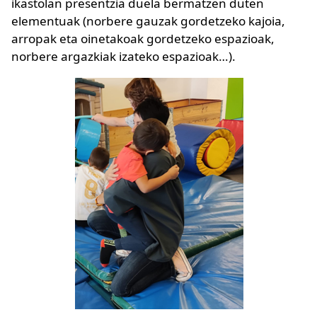
ikastolan presentzia duela bermatzen duten
elementuak (norbere gauzak gordetzeko kajoia,
arropak eta oinetakoak gordetzeko espazioak,
norbere argazkiak izateko espazioak…).