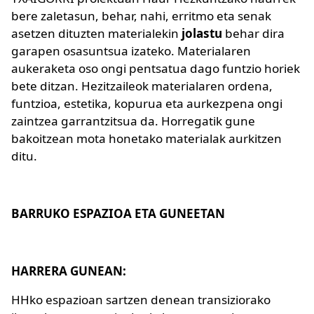
bere zaletasun, behar, nahi, erritmo eta senak
asetzen dituzten materialekin
jolastu
behar dira
garapen osasuntsua izateko. Materialaren
aukeraketa oso ongi pentsatua dago funtzio horiek
bete ditzan. Hezitzaileok materialaren ordena,
funtzioa, estetika, kopurua eta aurkezpena ongi
zaintzea garrantzitsua da. Horregatik gune
bakoitzean mota honetako materialak aurkitzen
ditu.
BARRUKO ESPAZIOA ETA GUNEETAN
HARRERA GUNEAN:
HHko espazioan sartzen denean transiziorako