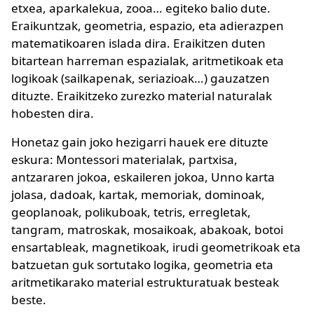
etxea, aparkalekua, zooa… egiteko balio dute.
Eraikuntzak, geometria, espazio, eta adierazpen
matematikoaren islada dira. Eraikitzen duten
bitartean harreman espazialak, aritmetikoak eta
logikoak (sailkapenak, seriazioak…) gauzatzen
dituzte. Eraikitzeko zurezko material naturalak
hobesten dira.
Honetaz gain joko hezigarri hauek ere dituzte
eskura: Montessori materialak, partxisa,
antzararen jokoa, eskaileren jokoa, Unno karta
jolasa, dadoak, kartak, memoriak, dominoak,
geoplanoak, polikuboak, tetris, erregletak,
tangram, matroskak, mosaikoak, abakoak, botoi
ensartableak, magnetikoak, irudi geometrikoak eta
batzuetan guk sortutako logika, geometria eta
aritmetikarako material estrukturatuak besteak
beste.