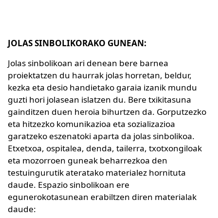
JOLAS SINBOLIKORAKO GUNEAN:
Jolas sinbolikoan ari denean bere barnea
proiektatzen du haurrak jolas horretan, beldur,
kezka eta desio handietako garaia izanik mundu
guzti hori jolasean islatzen du. Bere txikitasuna
gainditzen duen heroia bihurtzen da. Gorputzezko
eta hitzezko komunikazioa eta sozializazioa
garatzeko eszenatoki aparta da jolas sinbolikoa.
Etxetxoa, ospitalea, denda, tailerra, txotxongiloak
eta mozorroen guneak beharrezkoa den
testuingurutik ateratako materialez hornituta
daude. Espazio sinbolikoan ere
egunerokotasunean erabiltzen diren materialak
daude: