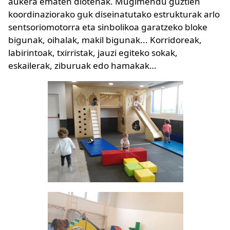
aukera ematen diotenak. Mugimendu guztien
koordinaziorako guk diseinatutako estrukturak arlo
sentsoriomotorra eta sinbolikoa garatzeko bloke
bigunak, oihalak, makil bigunak... Korridoreak,
labirintoak, txirristak, jauzi egiteko sokak,
eskailerak, ziburuak edo hamakak…