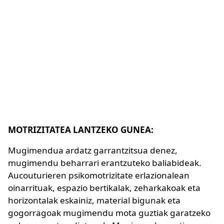
MOTRIZITATEA LANTZEKO GUNEA:
Mugimendua ardatz garrantzitsua denez,
mugimendu beharrari erantzuteko baliabideak.
Aucouturieren psikomotrizitate erlazionalean
oinarrituak, espazio bertikalak, zeharkakoak eta
horizontalak eskainiz, material bigunak eta
gogorragoak mugimendu mota guztiak garatzeko