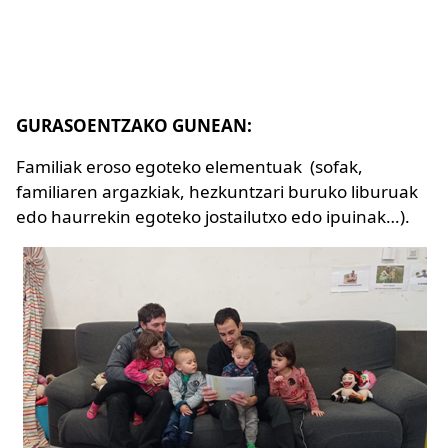
GURASOENTZAKO GUNEAN:
Familiak eroso egoteko elementuak (sofak,
familiaren argazkiak, hezkuntzari buruko liburuak
edo haurrekin egoteko jostailutxo edo ipuinak…).