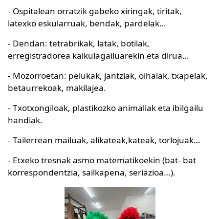
- Ospitalean orratzik gabeko xiringak, tiritak,
latexko eskularruak, bendak, pardelak…
- Dendan: tetrabrikak, latak, botilak,
erregistradorea kalkulagailuarekin eta dirua…
- Mozorroetan: pelukak, jantziak, oihalak, txapelak,
betaurrekoak, makilajea.
- Txotxongiloak, plastikozko animaliak eta ibilgailu
handiak.
- Tailerrean mailuak, alikateak,kateak, torlojuak…
- Etxeko tresnak asmo matematikoekin (bat- bat
korrespondentzia, sailkapena, seriazioa…).