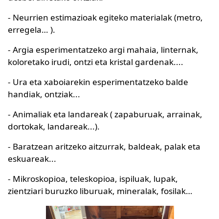
- Neurrien estimazioak egiteko materialak (metro,
erregela… ).
- Argia esperimentatzeko argi mahaia, linternak,
koloretako irudi, ontzi eta kristal gardenak....
- Ura eta xaboiarekin esperimentatzeko balde
handiak, ontziak...
- Animaliak eta landareak ( zapaburuak, arrainak,
dortokak, landareak...).
- Baratzean aritzeko aitzurrak, baldeak, palak eta
eskuareak...
- Mikroskopioa, teleskopioa, ispiluak, lupak,
zientziari buruzko liburuak, mineralak, fosilak…