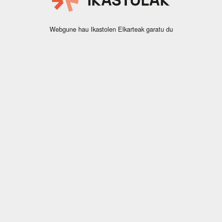
Webgune hau Ikastolen Elkarteak garatu du