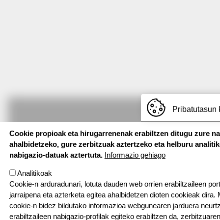
Pribatutasun 
Cookie propioak eta hirugarrenenak erabiltzen ditugu zure n
ahalbidetzeko, gure zerbitzuak aztertzeko eta helburu analiti
nabigazio-datuak aztertuta.
Informazio gehiago
Analitikoak
Cookie-n arduradunari, lotuta dauden web orrien erabiltzaileen por
jarraipena eta azterketa egitea ahalbidetzen dioten cookieak dira
cookie-n bidez bildutako informazioa webgunearen jarduera neurt
erabiltzaileen nabigazio-profilak egiteko erabiltzen da, zerbitzuaren