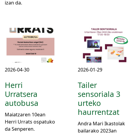
izan da.
2026-04-30
2026-01-29
Herri
Tailer
Urratsera
sensoriala 3
autobusa
urteko
haurrentzat
Maiatzaren 10ean
Herri Urrats ospatuko
Andra Mari Ikastolak
da Senperen.
bailarako 2023an