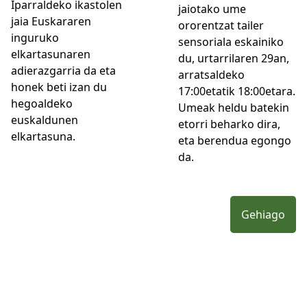
Iparraldeko ikastolen
jaiotako ume
jaia Euskararen
ororentzat tailer
inguruko
sensoriala eskainiko
elkartasunaren
du, urtarrilaren 29an,
adierazgarria da eta
arratsaldeko
honek beti izan du
17:00etatik 18:00etara.
hegoaldeko
Umeak heldu batekin
euskaldunen
etorri beharko dira,
elkartasuna.
eta berendua egongo
da.
Gehiago