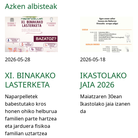
Azken albisteak
2026-05-28
2026-05-18
XI. BINAKAKO
IKASTOLAKO
LASTERKETA
JAIA 2026
Naparpelletek
Maiatzaren 30ean
babestutako kros
Ikastolako jaia izanen
honen ohiko helburua
da
familien parte hartzea
eta jarduera fisikoa
familian uztartzea