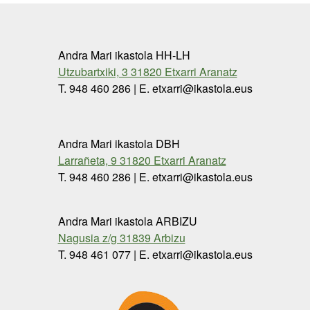
Andra Mari ikastola HH-LH
Utzubartxiki, 3 31820 Etxarri Aranatz
T. 948 460 286 | E. etxarri@ikastola.eus
Andra Mari ikastola DBH
Larrañeta, 9 31820 Etxarri Aranatz
T. 948 460 286 | E. etxarri@ikastola.eus
Andra Mari ikastola ARBIZU
Nagusia z/g 31839 Arbizu
T. 948 461 077 | E. etxarri@ikastola.eus