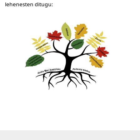
lehenesten ditugu:
Irudia