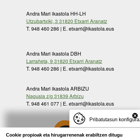
Andra Mari ikastola HH-LH
Utzubartxiki, 3 31820 Etxarri Aranatz
T. 948 460 286 | E. etxarri@ikastola.eus
Andra Mari ikastola DBH
Larrañeta, 9 31820 Etxarri Aranatz
T. 948 460 286 | E. etxarri@ikastola.eus
Andra Mari ikastola ARBIZU
Nagusia z/g 31839 Arbizu
T. 948 461 077 | E. etxarri@ikastola.eus
Pribatutasun konfigura
Cookie propioak eta hirugarrenenak erabiltzen ditugu