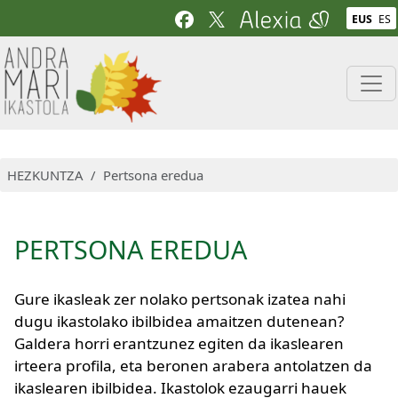
Skip to main content
EUS
ES
HEZKUNTZA
Pertsona eredua
PERTSONA EREDUA
Gure ikasleak zer nolako pertsonak izatea nahi
dugu ikastolako ibilbidea amaitzen dutenean?
Galdera horri erantzunez egiten da ikaslearen
irteera profila, eta beronen arabera antolatzen da
ikaslearen ibilbidea. Ikastolok ezaugarri hauek