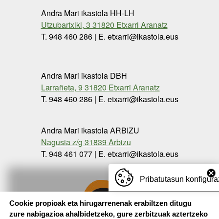
Andra Mari ikastola HH-LH
Utzubartxiki, 3 31820 Etxarri Aranatz
T. 948 460 286 | E. etxarri@ikastola.eus
Andra Mari ikastola DBH
Larrañeta, 9 31820 Etxarri Aranatz
T. 948 460 286 | E. etxarri@ikastola.eus
Andra Mari ikastola ARBIZU
Nagusia z/g 31839 Arbizu
T. 948 461 077 | E. etxarri@ikastola.eus
Pribatutasun konfigura
Cookie propioak eta hirugarrenenak erabiltzen ditugu
zure nabigazioa ahalbidetzeko, gure zerbitzuak aztertzeko