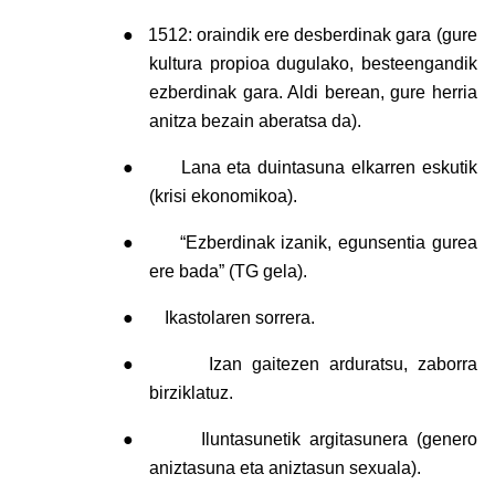
●
1512: oraindik ere desberdinak gara (gure
kultura propioa dugulako, besteengandik
ezberdinak gara. Aldi berean, gure herria
anitza bezain aberatsa da).
●
Lana eta duintasuna elkarren eskutik
(krisi ekonomikoa).
●
“Ezberdinak izanik, egunsentia gurea
ere bada” (TG gela).
●
Ikastolaren sorrera.
●
Izan gaitezen arduratsu, zaborra
birziklatuz.
●
Iluntasunetik argitasunera (genero
aniztasuna eta aniztasun sexuala).