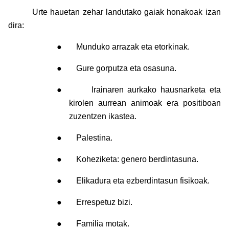
Urte hauetan zehar landutako gaiak honakoak izan
dira:
●
Munduko arrazak eta etorkinak.
●
Gure gorputza eta osasuna.
●
Irainaren aurkako hausnarketa eta
kirolen aurrean animoak era positiboan
zuzentzen ikastea.
●
Palestina.
●
Koheziketa: genero berdintasuna.
●
Elikadura eta ezberdintasun fisikoak.
●
Errespetuz bizi.
●
Familia motak.