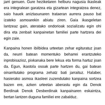
jarri genuen. Gure heziketaren helburu nagusia ikasleak
era integralean garatzea eta gizartean integratzea denez,
saio hauek aniztasunaren trataeran aurrera pauso bat
izateko asmoarekin abiatu ziren. Gaia ikasgeletan
lantzeaz gain, ateratako ondorioak sozializatu egin ohi
dira eta zenbait kanpainetan familiei parte hartzera dei
egin zaie.
Kanpaina honen ibilbidea urteetan zehar egituratuz joan
da, neurri batean momentuko beharrei erantzuteko
inprobisazioz, pixkanaka bere lekua eta forma hartuz joan
da. Egun, ikastola osoak parte hartzen du, gai batean
oinarritutako programa zehatz bati jarraituz. Halaber,
hasierako asmoa ikasleei zuzendutako kanpaina sortzea
bazen ere, azken urteetan aberastu egin da Denok
Berdinak Denok Desberdinak kanpainaren eskaintza,
bertan lantzen duguna familiei ere zabalduz.