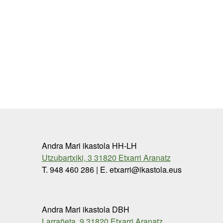
Andra Mari ikastola HH-LH
Utzubartxiki, 3 31820 Etxarri Aranatz
T. 948 460 286 | E. etxarri@ikastola.eus
Andra Mari ikastola DBH
Larrañeta, 9 31820 Etxarri Aranatz