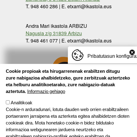
T. 948 460 286 | E. etxarri@ikastola.eus
Andra Mari ikastola ARBIZU
Nagusia z/g 31839 Arbizu
T. 948 461 077 | E. etxarri@ikastola.eus
Pribatutasun konfigura
Cookie propioak eta hirugarrenenak erabiltzen ditugu
zure nabigazioa ahalbidetzeko, gure zerbitzuak aztertzeko
eta helburu analitikoetarako, zure nabigazio-datuak
aztertuta.
Informazio gehiago
Analitikoak
Cookie-n arduradunari, lotuta dauden web orrien erabiltzaileen
portaeraren jarraipena eta azterketa egitea ahalbidetzen dioten
cookieak dira. Mota honetako cookie-n bidez bildutako
informazioa webgunearen jarduera neurtzeko eta
erabiltzaileen nabigazio-profilak egiteko erabiltzen da,