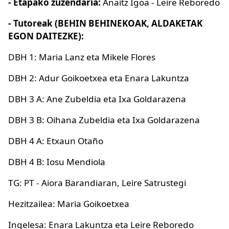
- Etapako zuzendaria:
Anaitz Igoa - Leire Reboredo
- Tutoreak (BEHIN BEHINEKOAK, ALDAKETAK
EGON DAITEZKE):
DBH 1: Maria Lanz eta Mikele Flores
DBH 2: Adur Goikoetxea eta Enara Lakuntza
DBH 3 A: Ane Zubeldia eta Ixa Goldarazena
DBH 3 B: Oihana Zubeldia eta Ixa Goldarazena
DBH 4 A: Etxaun Otaño
DBH 4 B: Iosu Mendiola
TG: PT - Aiora Barandiaran, Leire Satrustegi
Hezitzailea: Maria Goikoetxea
Ingelesa: Enara Lakuntza eta Leire Reboredo