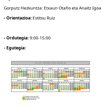
Gorputz Hezkuntza: Etxaun Otaño eta Anaitz Igoa
- Orientazioa:
Estitxu Ruiz
- Ordutegia:
9:00-15:00
- Egutegia: