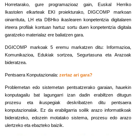
Horretarako, gure programazioaz gain, Euskal Herriko
Ikastolen elkarteak EKI proiekturako, DIGCOMP markoan
oinarrituta, LH eta DBHko ikaslearen konpetentzia digitalaren
irteera profilak kontuan hartuz sortu duen konpetentzia digitala
garatzeko materialaz ere baliatzen gara.
DGICOMP markoak 5 eremu markatzen ditu: Informazioa,
Komunikazioa, Edukiak sortzea, Segurtasuna eta Arazoak
bideratzea.
Pentsaera Konputazionala:
zertaz ari gara?
Problemetan edo sistemetan pentsatzerako garaian, hauekin
konputagailu bat lagungarri izan dadin erabiltzen ditugun
prozesu eta ikuspegiak deskribatzen ditu pentsaera
konputazionalak. Ez da erabilgarria soilik arazo informatikoak
bideratzeko, edozein motatako sistema, prozesu edo arazo
ulertzeko eta ebazteko baizik.