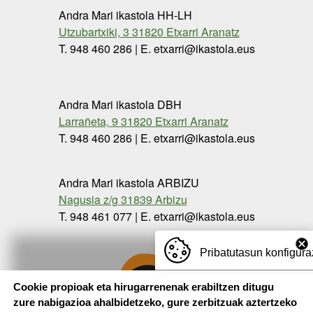
Andra Mari ikastola HH-LH
Utzubartxiki, 3 31820 Etxarri Aranatz
T. 948 460 286 | E. etxarri@ikastola.eus
Andra Mari ikastola DBH
Larrañeta, 9 31820 Etxarri Aranatz
T. 948 460 286 | E. etxarri@ikastola.eus
Andra Mari ikastola ARBIZU
Nagusia z/g 31839 Arbizu
T. 948 461 077 | E. etxarri@ikastola.eus
Pribatutasun konfigura
Cookie propioak eta hirugarrenenak erabiltzen ditugu
zure nabigazioa ahalbidetzeko, gure zerbitzuak aztertzeko