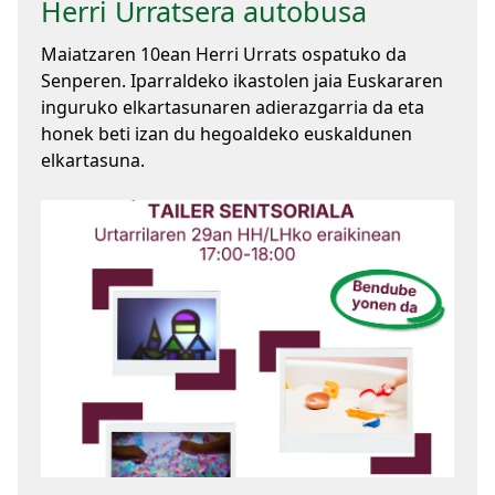
Herri Urratsera autobusa
Maiatzaren 10ean Herri Urrats ospatuko da
Senperen. Iparraldeko ikastolen jaia Euskararen
inguruko elkartasunaren adierazgarria da eta
honek beti izan du hegoaldeko euskaldunen
elkartasuna.