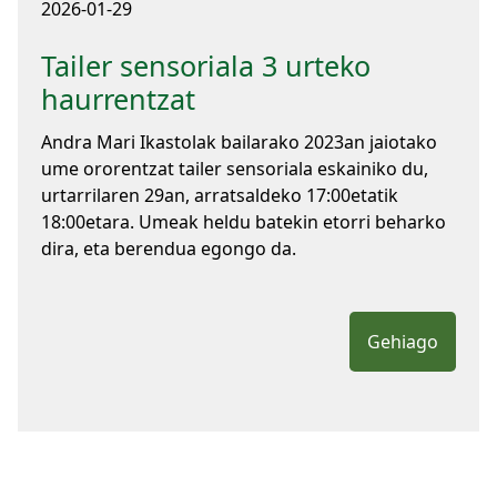
2026-01-29
Tailer sensoriala 3 urteko
haurrentzat
Andra Mari Ikastolak bailarako 2023an jaiotako
ume ororentzat tailer sensoriala eskainiko du,
urtarrilaren 29an, arratsaldeko 17:00etatik
18:00etara. Umeak heldu batekin etorri beharko
dira, eta berendua egongo da.
Gehiago