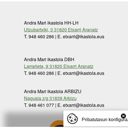
Andra Mari ikastola HH-LH
Utzubartxiki, 3 31820 Etxarri Aranatz
T. 948 460 286 | E. etxarri@ikastola.eus
Andra Mari ikastola DBH
Larrañeta, 9 31820 Etxarri Aranatz
T. 948 460 286 | E. etxarri@ikastola.eus
Andra Mari ikastola ARBIZU
Nagusia z/g 31839 Arbizu
T. 948 461 077 | E. etxarri@ikastola.eus
Pribatutasun konfigura