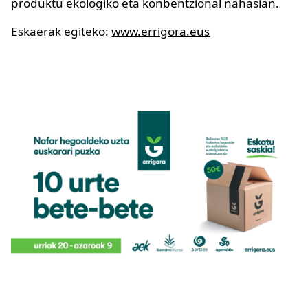
produktu ekologiko eta konbentzional nahasian.
Eskaerak egiteko:
www.errigora.eus
Irudia