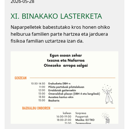
2026-05-28
XI. BINAKAKO LASTERKETA
Naparpelletek babestutako kros honen ohiko
helburua familien parte hartzea eta jarduera
fisikoa familian uztartzea izan da.