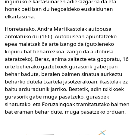
inguruko elkartasunaren adierazgarria da eta
honek beti izan du hegoaldeko euskaldunen
elkartasuna.
Horretarako, Andra Mari ikastolak autobusa
antolatuko du (16€). Autobusean apuntatzeko
epea maiatzak 6a arte izango da (gutxieneko
kopuru bat beharrezkoa izango da autobusa
ateratzeko). Beraz, anima zaitezte eta gogoratu, 16
urte beherako gaztetxoek gurasorik gabe joan
behar badute, beraien baimen sinatua aurkeztu
beharko dutela txartela jasotzerakoan, ikastolak ez
baitu arduradunik jarriko. Bestetik, adin txikikoek
gurasorik gabe muga pasatzeko, gurasoek
sinatutako eta Foruzaingoak tramitatutako baimen
bat eraman behar dute, muga pasatzeko orduan.