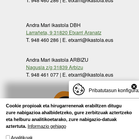
T. 948 460 286 | E. etxarri@ikastola.eus
Andra Mari ikastola DBH
Larrañeta, 9 31820 Etxarri Aranatz
T. 948 460 286 | E. etxarri@ikastola.eus
Andra Mari ikastola ARBIZU
Nagusia z/g 31839 Arbizu
T. 948 461 077 | E. etxarri@ikastola.eus
Pribatutasun konfigura
Cookie propioak eta hirugarrenenak erabiltzen ditugu
zure nabigazioa ahalbidetzeko, gure zerbitzuak aztertzeko
eta helburu analitikoetarako, zure nabigazio-datuak
aztertuta.
Informazio gehiago
Analitikoak