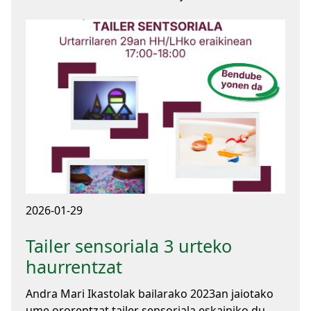
2026-01-29
Tailer sensoriala 3 urteko
haurrentzat
Andra Mari Ikastolak bailarako 2023an jaiotako
ume ororentzat tailer sensoriala eskainiko du,