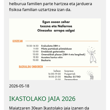
helburua familien parte hartzea eta jarduera
fisikoa familian uztartzea izan da.
2026-05-18
IKASTOLAKO JAIA 2026
Maiatzaren 30ean Ikastolako jaia izanen da