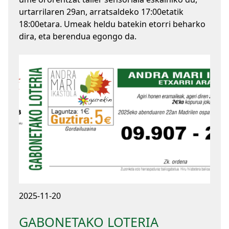
urtarrilaren 29an, arratsaldeko 17:00etatik
18:00etara. Umeak heldu batekin etorri beharko
dira, eta berendua egongo da.
2025-11-20
GABONETAKO LOTERIA