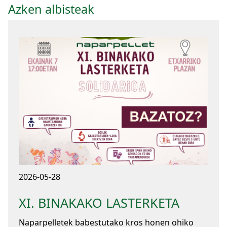
Azken albisteak
2026-05-28
XI. BINAKAKO LASTERKETA
Naparpelletek babestutako kros honen ohiko