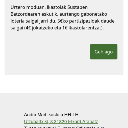
Urtero moduan, ikastolak Sustapen
Batzordearen eskutik, aurtengo gabonetako
loteria salgai jarri du. 5€ko partizipazioak daude
salgai (4€ jokatzeko eta 1€ ikastolarentzat).
Gehiago
Andra Mari ikastola HH-LH
Utzubartxiki, 3 31820 Etxarri Aranatz