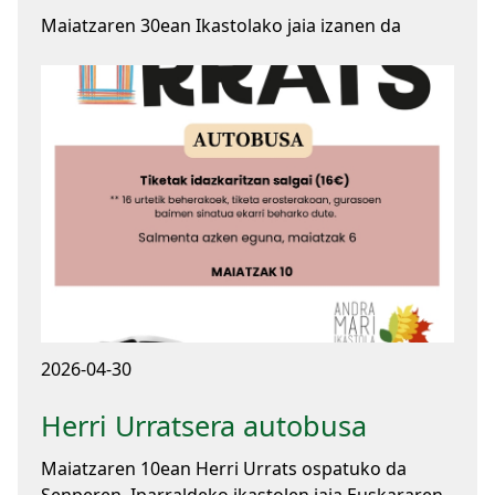
Maiatzaren 30ean Ikastolako jaia izanen da
2026-04-30
Herri Urratsera autobusa
Maiatzaren 10ean Herri Urrats ospatuko da