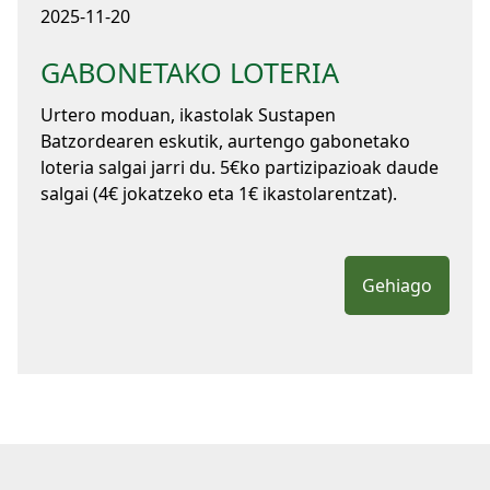
2025-11-20
GABONETAKO LOTERIA
Urtero moduan, ikastolak Sustapen
Batzordearen eskutik, aurtengo gabonetako
loteria salgai jarri du. 5€ko partizipazioak daude
salgai (4€ jokatzeko eta 1€ ikastolarentzat).
Gehiago