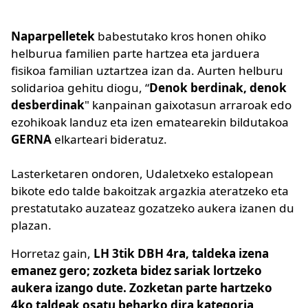
Naparpelletek
babestutako kros honen ohiko
helburua familien parte hartzea eta jarduera
fisikoa familian uztartzea izan da. Aurten helburu
solidarioa gehitu diogu, “
Denok berdinak, denok
desberdinak
" kanpainan gaixotasun arraroak edo
ezohikoak landuz eta izen ematearekin bildutakoa
GERNA
elkarteari bideratuz.
Lasterketaren ondoren, Udaletxeko estalopean
bikote edo talde bakoitzak argazkia ateratzeko eta
prestatutako auzateaz gozatzeko aukera izanen du
plazan.
Horretaz gain,
LH 3tik DBH 4ra, taldeka izena
emanez gero; zozketa bidez sariak lortzeko
aukera izango dute. Zozketan parte hartzeko
4ko taldeak osatu beharko dira kategoria