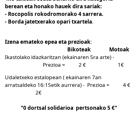
berean eta honako hauek dira sariak:
- Rocopolis rokodromorako 4 sarrera.
- Borda jatetxerako opari txartela
.
Izena emateko epea eta prezioak
:
Bikoteak
Motoak
Ikastolako idazkaritzan (ekainaren 5ra arte) -
Prezioa = 2 € 1€
Udaletxeko estalopean ( ekainaren 7an
arratsaldeko 16:15etik aurrera) - Prezioa = 4 €
2€
"0 dortsal solidarioa pertsonako 5 €"