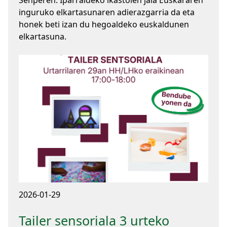
Senperen. Iparraldeko ikastolen jaia Euskararen
inguruko elkartasunaren adierazgarria da eta
honek beti izan du hegoaldeko euskaldunen
elkartasuna.
2026-01-29
Tailer sensoriala 3 urteko