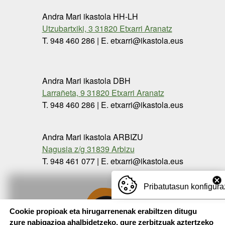
Andra Mari ikastola HH-LH
Utzubartxiki, 3 31820 Etxarri Aranatz
T. 948 460 286 | E. etxarri@ikastola.eus
Andra Mari ikastola DBH
Larrañeta, 9 31820 Etxarri Aranatz
T. 948 460 286 | E. etxarri@ikastola.eus
Andra Mari ikastola ARBIZU
Nagusia z/g 31839 Arbizu
T. 948 461 077 | E. etxarri@ikastola.eus
Pribatutasun konfigura
Cookie propioak eta hirugarrenenak erabiltzen ditugu
zure nabigazioa ahalbidetzeko, gure zerbitzuak aztertzeko