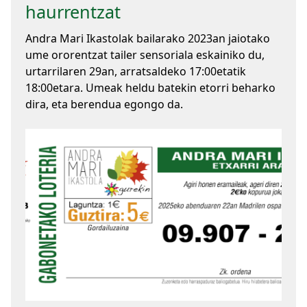
haurrentzat
Andra Mari Ikastolak bailarako 2023an jaiotako
ume ororentzat tailer sensoriala eskainiko du,
urtarrilaren 29an, arratsaldeko 17:00etatik
18:00etara. Umeak heldu batekin etorri beharko
dira, eta berendua egongo da.