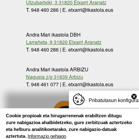
Utzubartxiki, 3 31820 Etxarri Aranatz
T. 948 460 286 | E. etxarri@ikastola.eus
Andra Mari ikastola DBH
Larrañeta, 9 31820 Etxarri Aranatz
T. 948 460 286 | E. etxarri@ikastola.eus
Andra Mari ikastola ARBIZU
Nagusia z/g 31839 Arbizu
T. 948 461 077 | E. etxarri@ikastola.eus
Pribatutasun konfigura
Cookie propioak eta hirugarrenenak erabiltzen ditugu
zure nabigazioa ahalbidetzeko, gure zerbitzuak aztertzeko
eta helburu analitikoetarako, zure nabigazio-datuak
aztertuta.
Informazio gehiago