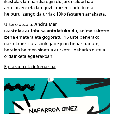
ikastolak lan handia egin du jai erraldoi hau
antolatzen; eta lan guzti horren ondorio eta
helburu izango da urriak 19ko festaren arrakasta.
Urtero bezala,
Andra Mari
ikastolak autobusa antolatuko
du
, anima zaitezte
izena ematera eta gogoratu, 16 urte beherako
gaztetxoek gurasorik gabe joan behar badute,
beraien baimen sinatua aurkeztu beharko dutela
ordainketa egiterakoan.
Egitaraua eta infomazioa