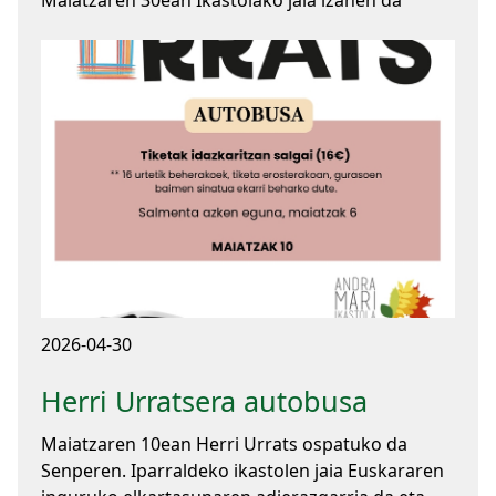
2026-04-30
Herri Urratsera autobusa
Maiatzaren 10ean Herri Urrats ospatuko da
Senperen. Iparraldeko ikastolen jaia Euskararen