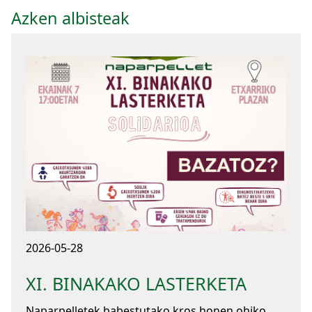
Azken albisteak
2026-05-28
XI. BINAKAKO LASTERKETA
Naparpelletek babestutako kros honen ohiko