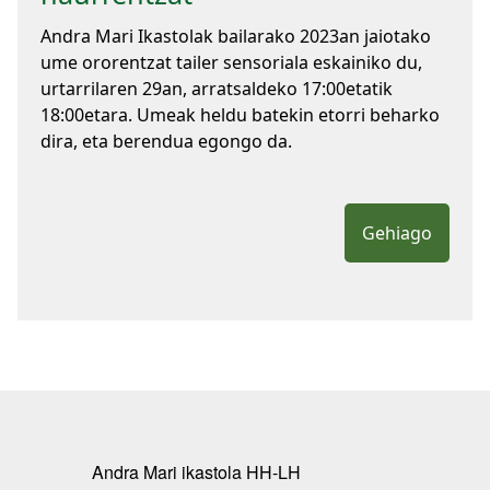
Andra Mari Ikastolak bailarako 2023an jaiotako
ume ororentzat tailer sensoriala eskainiko du,
urtarrilaren 29an, arratsaldeko 17:00etatik
18:00etara. Umeak heldu batekin etorri beharko
dira, eta berendua egongo da.
Gehiago
Andra Mari ikastola HH-LH