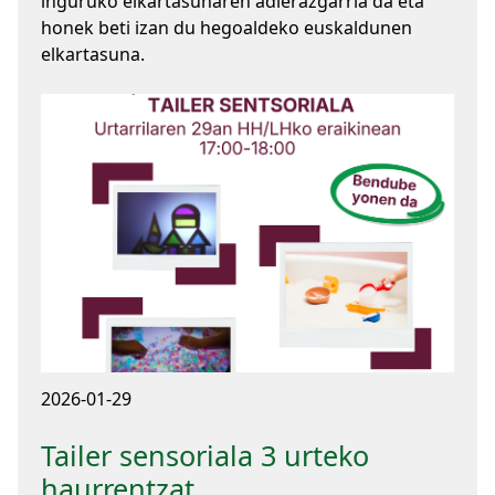
inguruko elkartasunaren adierazgarria da eta
honek beti izan du hegoaldeko euskaldunen
elkartasuna.
2026-01-29
Tailer sensoriala 3 urteko
haurrentzat