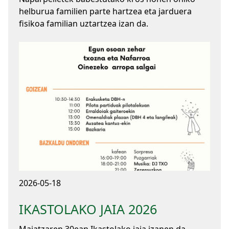
helburua familien parte hartzea eta jarduera
fisikoa familian uztartzea izan da.
2026-05-18
IKASTOLAKO JAIA 2026
Maiatzaren 30ean Ikastolako jaia izanen da