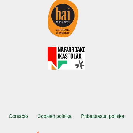
Orri-oina
Testu-legalak
Contacto
Cookien politika
Pribatutasun politika