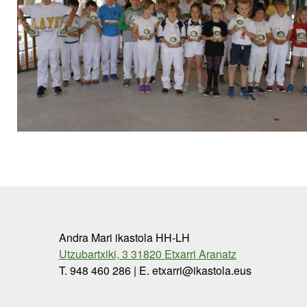
Andra Mari ikastola HH-LH
Utzubartxiki, 3 31820 Etxarri Aranatz
T. 948 460 286 | E. etxarri@ikastola.eus