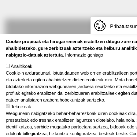
Pribatutasun
Cookie propioak eta hirugarrenenak erabiltzen ditugu zure n
ahalbidetzeko, gure zerbitzuak aztertzeko eta helburu analiti
nabigazio-datuak aztertuta.
Informazio gehiago
Analitikoak
Cookie-n arduradunari, lotuta dauden web orrien erabiltzaileen por
eta azterketa egitea ahalbidetzen dioten cookieak dira. Mota hone
bildutako informazioa webgunearen jarduera neurtzeko eta erabiltz
profilak egiteko erabiltzen da, zerbitzuaren erabiltzaileek egiten du
datuen analisiaren arabera hobekuntzak sartzeko.
Teknikoak
Webgunean nabigatzeko behar-beharrezkoak diren cookieak dira, e
prestazioak edo tresnak erabiltzen laguntzen diotelako, hala nola,
identifikatzea, sarbide mugatuko parteetara sartzea, bideoak edo
edukiak biltegiratzea, hizkuntza konfiguratzea, besteak beste. Co