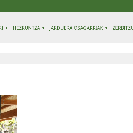
avigation
RI
HEZKUNTZA
JARDUERA OSAGARRIAK
ZERBITZ