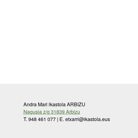
Andra Mari ikastola ARBIZU
Nagusia z/g 31839 Arbizu
T. 948 461 077 | E. etxarri@ikastola.eus