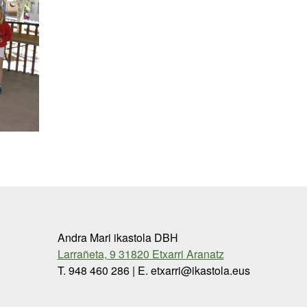
Andra Mari ikastola DBH
Larrañeta, 9 31820 Etxarri Aranatz
T. 948 460 286 | E. etxarri@ikastola.eus