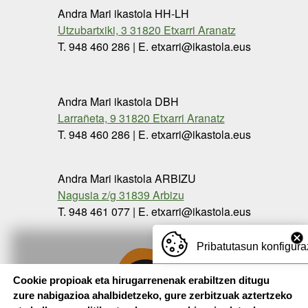
Andra Mari ikastola HH-LH
Utzubartxiki, 3 31820 Etxarri Aranatz
T. 948 460 286 | E. etxarri@ikastola.eus
Andra Mari ikastola DBH
Larrañeta, 9 31820 Etxarri Aranatz
T. 948 460 286 | E. etxarri@ikastola.eus
Andra Mari ikastola ARBIZU
Nagusia z/g 31839 Arbizu
T. 948 461 077 | E. etxarri@ikastola.eus
Pribatutasun konfigura
Cookie propioak eta hirugarrenenak erabiltzen ditugu
zure nabigazioa ahalbidetzeko, gure zerbitzuak aztertzeko