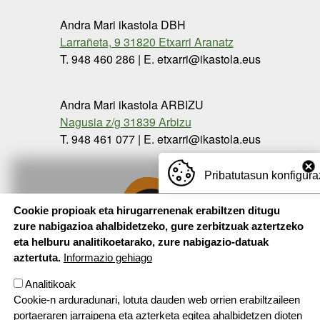
Andra Mari ikastola DBH
Larrañeta, 9 31820 Etxarri Aranatz
T. 948 460 286 | E. etxarri@ikastola.eus
Andra Mari ikastola ARBIZU
Nagusia z/g 31839 Arbizu
T. 948 461 077 | E. etxarri@ikastola.eus
Pribatutasun konfigura
Cookie propioak eta hirugarrenenak erabiltzen ditugu
zure nabigazioa ahalbidetzeko, gure zerbitzuak aztertzeko
eta helburu analitikoetarako, zure nabigazio-datuak
aztertuta.
Informazio gehiago
Analitikoak
Cookie-n arduradunari, lotuta dauden web orrien erabiltzaileen
portaeraren jarraipena eta azterketa egitea ahalbidetzen dioten