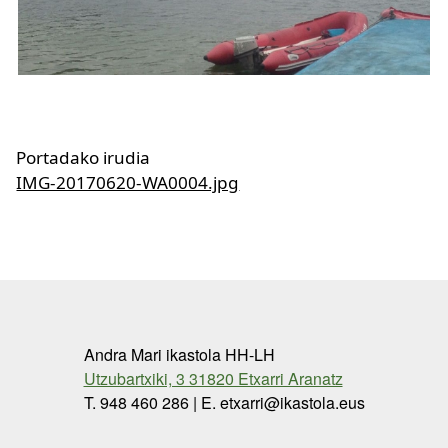
Portadako irudia
IMG-20170620-WA0004.jpg
Andra Mari ikastola HH-LH
Utzubartxiki, 3 31820 Etxarri Aranatz
T. 948 460 286 | E. etxarri@ikastola.eus