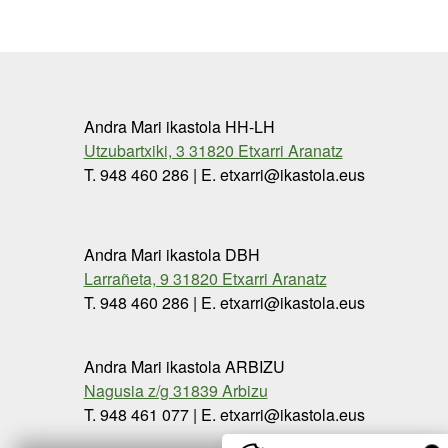
Andra Mari ikastola HH-LH
Utzubartxiki, 3 31820 Etxarri Aranatz
T. 948 460 286 | E. etxarri@ikastola.eus
Andra Mari ikastola DBH
Larrañeta, 9 31820 Etxarri Aranatz
T. 948 460 286 | E. etxarri@ikastola.eus
Andra Mari ikastola ARBIZU
Nagusia z/g 31839 Arbizu
T. 948 461 077 | E. etxarri@ikastola.eus