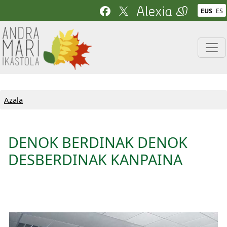
Skip to main content
EUS
ES
Azala
DENOK BERDINAK DENOK
DESBERDINAK KANPAINA