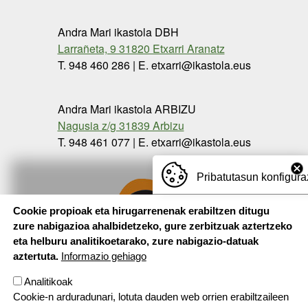
Andra Mari ikastola DBH
Larrañeta, 9 31820 Etxarri Aranatz
T. 948 460 286 | E. etxarri@ikastola.eus
Andra Mari ikastola ARBIZU
Nagusia z/g 31839 Arbizu
T. 948 461 077 | E. etxarri@ikastola.eus
Pribatutasun konfigura
Cookie propioak eta hirugarrenenak erabiltzen ditugu
zure nabigazioa ahalbidetzeko, gure zerbitzuak aztertzeko
eta helburu analitikoetarako, zure nabigazio-datuak
aztertuta.
Informazio gehiago
Analitikoak
Cookie-n arduradunari, lotuta dauden web orrien erabiltzaileen