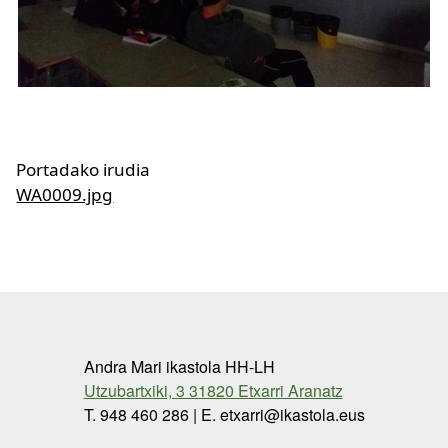
Portadako irudia
WA0009.jpg
Andra Mari ikastola HH-LH
Utzubartxiki, 3 31820 Etxarri Aranatz
T. 948 460 286 | E. etxarri@ikastola.eus