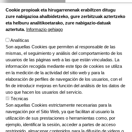
Cookie propioak eta hirugarrenenak erabiltzen ditugu
zure nabigazioa ahalbidetzeko, gure zerbitzuak aztertzeko
eta helburu analitikoetarako, zure nabigazio-datuak
aztertuta.
Informazio gehiago
Analíticas
Son aquellas Cookies que permiten al responsable de las
mismas, el seguimiento y análisis del comportamiento de los
usuarios de las páginas web a las que están vinculadas. La
información recogida mediante este tipo de cookies se utiliza
en la medición de la actividad del sitio web y para la
elaboración de perfiles de navegación de los usuarios, con el
fin de introducir mejoras en función del análisis de los datos de
uso que hacen los usuarios del servicio.
Técnicas
Son aquellas Cookies estrictamente necesarias para la
navegación por el Sitio Web, ya que facilitan al usuario la
utilización de sus prestaciones o herramientas como, por
Orri-oina
Testu-legalak
Contacto
Cookien politika
Pribatutasun politika
ejemplo, identificar la sesión, acceder a partes de acceso
restringido, almacenar contenidos para la difusión de videos o