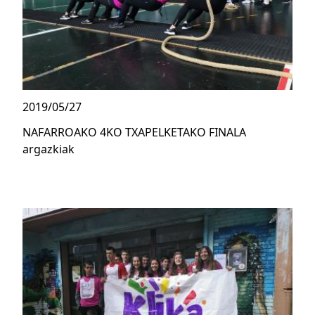
2019/05/27
NAFARROAKO 4KO TXAPELKETAKO FINALA
argazkiak