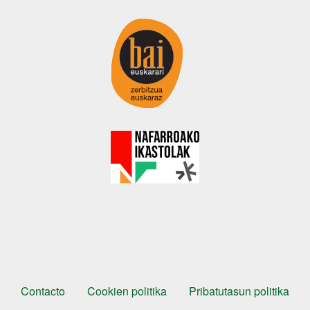
Orri-oina
Testu-legalak
Contacto
Cookien politika
Pribatutasun politika