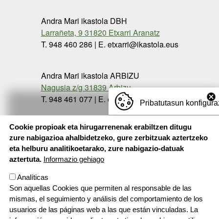
Andra Mari ikastola DBH
Larrañeta, 9 31820 Etxarri Aranatz
T. 948 460 286 | E. etxarri@ikastola.eus
Andra Mari ikastola ARBIZU
Nagusia z/g 31839 Arbizu
T. 948 461 077 | E. etxarri@ikastola.eus
Pribatutasun konfigura
Cookie propioak eta hirugarrenenak erabiltzen ditugu
zure nabigazioa ahalbidetzeko, gure zerbitzuak aztertzeko
eta helburu analitikoetarako, zure nabigazio-datuak
aztertuta.
Informazio gehiago
Analíticas
Son aquellas Cookies que permiten al responsable de las
mismas, el seguimiento y análisis del comportamiento de los
usuarios de las páginas web a las que están vinculadas. La