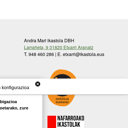
Andra Mari ikastola DBH
Larrañeta, 9 31820 Etxarri Aranatz
T. 948 460 286 | E. etxarri@ikastola.eus
 konfigurazioa
abigazioa
koetarako, zure