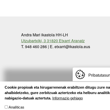
Andra Mari ikastola HH-LH
Utzubartxiki, 3 31820 Etxarri Aranatz
T. 948 460 286 | E. etxarri@ikastola.eus
Pribatutasun
Cookie propioak eta hirugarrenenak erabiltzen ditugu zure n
ahalbidetzeko, gure zerbitzuak aztertzeko eta helburu analiti
nabigazio-datuak aztertuta.
Informazio gehiago
Analíticas