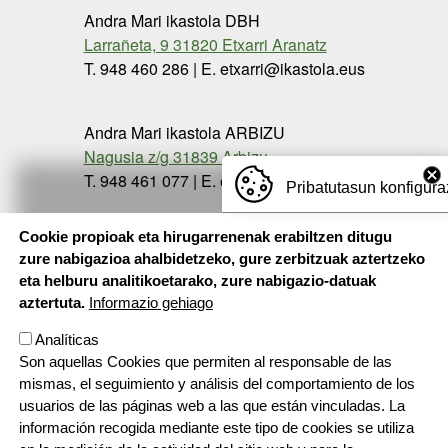
Andra Mari ikastola DBH
Larrañeta, 9 31820 Etxarri Aranatz
T. 948 460 286 | E. etxarri@ikastola.eus
Andra Mari ikastola ARBIZU
Nagusia z/g 31839 Arbizu
T. 948 461 077 | E. etxarri@ikastola.eus
Pribatutasun konfigura
Cookie propioak eta hirugarrenenak erabiltzen ditugu
zure nabigazioa ahalbidetzeko, gure zerbitzuak aztertzeko
eta helburu analitikoetarako, zure nabigazio-datuak
aztertuta.
Informazio gehiago
Analíticas
Son aquellas Cookies que permiten al responsable de las
mismas, el seguimiento y análisis del comportamiento de los
usuarios de las páginas web a las que están vinculadas. La
información recogida mediante este tipo de cookies se utiliza