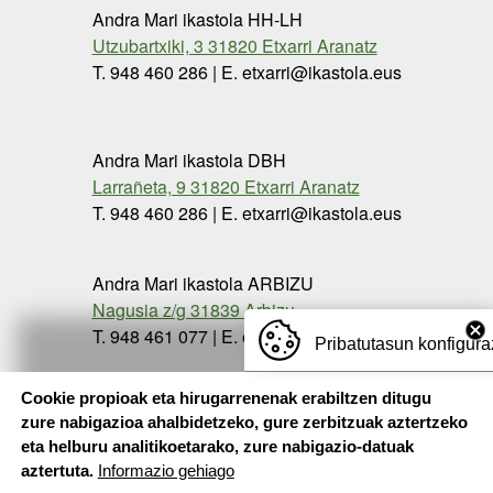
Andra Mari ikastola HH-LH
Utzubartxiki, 3 31820 Etxarri Aranatz
T. 948 460 286 | E. etxarri@ikastola.eus
Andra Mari ikastola DBH
Larrañeta, 9 31820 Etxarri Aranatz
T. 948 460 286 | E. etxarri@ikastola.eus
Andra Mari ikastola ARBIZU
Nagusia z/g 31839 Arbizu
T. 948 461 077 | E. etxarri@ikastola.eus
Pribatutasun konfigura
Cookie propioak eta hirugarrenenak erabiltzen ditugu
zure nabigazioa ahalbidetzeko, gure zerbitzuak aztertzeko
eta helburu analitikoetarako, zure nabigazio-datuak
aztertuta.
Informazio gehiago