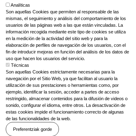
Analíticas
Son aquellas Cookies que permiten al responsable de las
mismas, el seguimiento y análisis del comportamiento de los
usuarios de las páginas web a las que están vinculadas. La
información recogida mediante este tipo de cookies se utiliza
en la medición de la actividad del sitio web y para la
elaboración de perfiles de navegación de los usuarios, con el
fin de introducir mejoras en función del análisis de los datos de
uso que hacen los usuarios del servicio.
Técnicas
Son aquellas Cookies estrictamente necesarias para la
navegación por el Sitio Web, ya que facilitan al usuario la
utilización de sus prestaciones o herramientas como, por
Orri-oina
Testu-legalak
Contacto
Cookien politika
Pribatutasun politika
ejemplo, identificar la sesión, acceder a partes de acceso
restringido, almacenar contenidos para la difusión de videos o
sonido, configurar el idioma, entre otros. La desactivación de
estas cookies impide el funcionamiento correcto de algunas
de las funcionalidades de la web.
Preferentziak gorde
Webgune hau Ikastolen Elkarteak garatu du