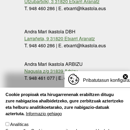
Utzubartxiki, 3 31820 Etxarri Aranatz
T. 948 460 286 | E. etxarri@ikastola.eus
Andra Mari ikastola DBH
Larrañeta, 9 31820 Etxarri Aranatz
T. 948 460 286 | E. etxarri@ikastola.eus
Andra Mari ikastola ARBIZU
Nagusia z/g 31839 Arbizu
T. 948 461 077 | E. etxarri@ikastola.eus
Pribatutasun konfigura
Cookie propioak eta hirugarrenenak erabiltzen ditugu
zure nabigazioa ahalbidetzeko, gure zerbitzuak aztertzeko
eta helburu analitikoetarako, zure nabigazio-datuak
aztertuta.
Informazio gehiago
Analíticas