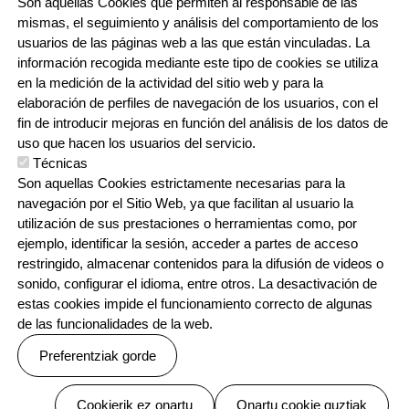
Son aquellas Cookies que permiten al responsable de las
mismas, el seguimiento y análisis del comportamiento de los
usuarios de las páginas web a las que están vinculadas. La
información recogida mediante este tipo de cookies se utiliza
en la medición de la actividad del sitio web y para la
elaboración de perfiles de navegación de los usuarios, con el
fin de introducir mejoras en función del análisis de los datos de
uso que hacen los usuarios del servicio.
Técnicas
Son aquellas Cookies estrictamente necesarias para la
navegación por el Sitio Web, ya que facilitan al usuario la
utilización de sus prestaciones o herramientas como, por
Orri-oina
Testu-legalak
Contacto
Cookien politika
Pribatutasun politika
ejemplo, identificar la sesión, acceder a partes de acceso
restringido, almacenar contenidos para la difusión de videos o
sonido, configurar el idioma, entre otros. La desactivación de
estas cookies impide el funcionamiento correcto de algunas
de las funcionalidades de la web.
Preferentziak gorde
Webgune hau Ikastolen Elkarteak garatu du
Baimenak ezeztatu
Cookierik ez onartu
Onartu cookie guztiak